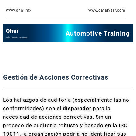
Ir
www.qhai.mx
www.datalyzer.com
al
contenido
Qhai
Automotive Training
MÁS QUE UN NOMBRE
Gestión de Acciones Correctivas
Los hallazgos de auditoría (especialmente las no
conformidades) son el
disparador
para la
necesidad de acciones correctivas. Sin un
proceso de auditoría robusto y basado en la ISO
19011, la organización podría no identificar sus