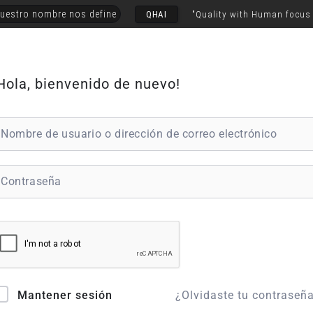
uestro nombre nos define
QHAI
"Quality with Human focus
Hola, bienvenido de nuevo!
¿Olvidaste tu contraseñ
Mantener sesión