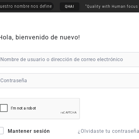
uestro nombre nos define
QHAI
"Quality with Human focus
Hola, bienvenido de nuevo!
¿Olvidaste tu contraseñ
Mantener sesión