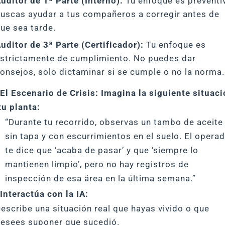
uditor de 1ª Parte (Interno):
Tu enfoque es preventi
uscas ayudar a tus compañeros a corregir antes de
ue sea tarde.
uditor de 3ª Parte (Certificador):
Tu enfoque es
strictamente de cumplimiento. No puedes dar
onsejos, solo dictaminar si se cumple o no la norma.
 El Escenario de Crisis: Imagina la siguiente situac
tu planta:
“Durante tu recorrido, observas un tambo de aceite
sin tapa y con escurrimientos en el suelo. El opera
te dice que ‘acaba de pasar’ y que ‘siempre lo
mantienen limpio’, pero no hay registros de
inspección de esa área en la última semana.”
 Interactúa con la IA:
escribe una situación real que hayas vivido o que
esees suponer que sucedió.