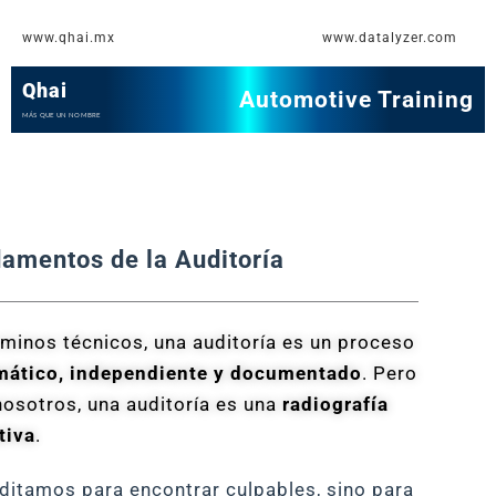
Ir
www.qhai.mx
www.datalyzer.com
al
contenido
Qhai
Automotive Training
MÁS QUE UN NOMBRE
amentos de la Auditoría
rminos técnicos, una auditoría es un proceso
mático, independiente y documentado
. Pero
nosotros, una auditoría es una
radiografía
tiva
.
ditamos para encontrar culpables, sino para