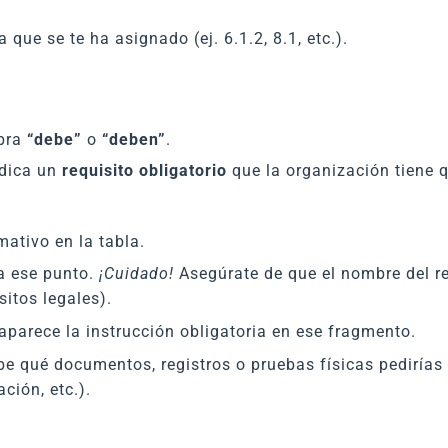
que se te ha asignado (ej. 6.1.2, 8.1, etc.).
abra
“debe”
o
“deben”
.
ndica un
requisito obligatorio
que la organización tiene q
ativo en la tabla.
a ese punto.
¡Cuidado!
Asegúrate de que el nombre del r
itos legales).
aparece la instrucción obligatoria en ese fragmento.
e qué documentos, registros o pruebas físicas pedirías 
ción, etc.).