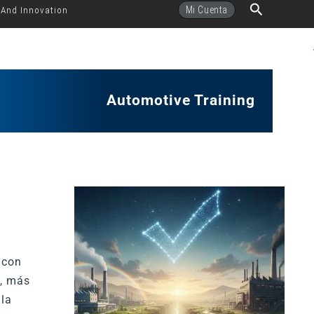
Buscar
Mi Cuenta
 And Innovation
Automotive Training
 con
y, más
 la