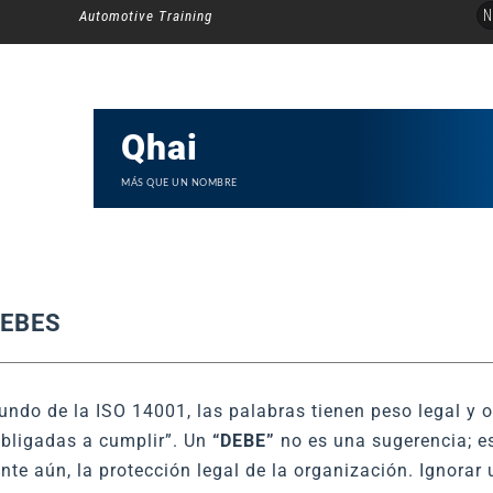
Ir
N
Automotive Training
al
contenido
Qhai
MÁS QUE UN NOMBRE
DEBES
undo de la ISO 14001, las palabras tienen peso legal y
obligadas a cumplir”. Un
“DEBE”
no es una sugerencia; es 
nte aún, la protección legal de la organización. Ignorar 