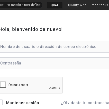
uestro nombre nos define
QHAI
"Quality with Human focus
Hola, bienvenido de nuevo!
¿Olvidaste tu contraseñ
Mantener sesión