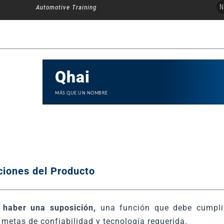
Ir
N
Automotive Training
al
contenido
Qhai
MÁS QUE UN NOMBRE
ciones del Producto
 haber una suposición
,
una función que debe cumpli
, metas de confiabilidad y tecnología requerida.