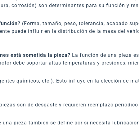
atura, corrosión) son determinantes para su función y r
función?
(Forma, tamaño, peso, tolerancia, acabado super
te puede influir en la distribución de la masa del vehí
ones está sometida la pieza?
La función de una pieza es
otor debe soportar altas temperaturas y presiones, mien
ntes químicos, etc.). Esto influye en la elección de mat
iezas son de desgaste y requieren reemplazo periódico (p
 una pieza también se define por si necesita lubricación