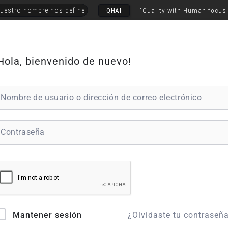
uestro nombre nos define
QHAI
"Quality with Human focus
Hola, bienvenido de nuevo!
¿Olvidaste tu contraseñ
Mantener sesión