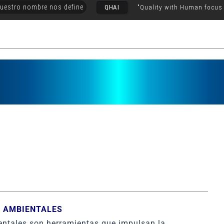
uestro nombre nos define
QHAI
"Quality with Human focus
S AMBIENTALES
ientales son herramientas que impulsan la