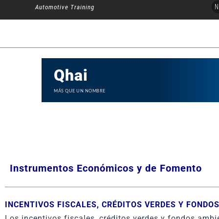
Ir
N
Automotive Training
al
contenido
Qhai
MÁS QUE UN NOMBRE
Instrumentos Económicos y de Fomento
INCENTIVOS FISCALES, CRÉDITOS VERDES Y FONDO
Los incentivos fiscales, créditos verdes y fondos amb