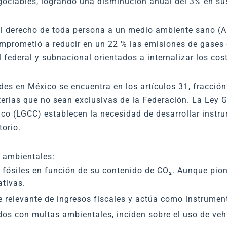
ociables, logrando una disminución anual del 3% en sus
l derecho de toda persona a un medio ambiente sano (A
mprometió a reducir en un 22 % las emisiones de gases 
 federal y subnacional orientados a internalizar los co
es en México se encuentra en los artículos 31, fracción
erias que no sean exclusivas de la Federación. La Ley Ge
co (LGCC) establecen la necesidad de desarrollar inst
orio.
 ambientales:
 fósiles en función de su contenido de CO₂. Aunque pion
ativas.
 relevante de ingresos fiscales y actúa como instrument
os con multas ambientales, inciden sobre el uso de vehí