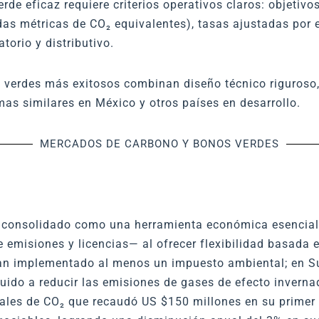
e eficaz requiere criterios operativos claros: objetivos
as métricas de CO₂ equivalentes), tasas ajustadas por e
orio y distributivo.
s verdes más exitosos combinan diseño técnico riguroso,
as similares en México y otros países en desarrollo.
MERCADOS DE CARBONO Y BONOS VERDES
an consolidado como una herramienta económica esencia
 emisiones y licencias— al ofrecer flexibilidad basada 
n implementado al menos un impuesto ambiental; en Sue
buido a reducir las emisiones de gases de efecto inverna
iales de CO₂ que recaudó US $150 millones en su prime