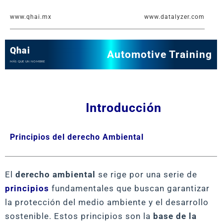
Ir
www.qhai.mx
www.datalyzer.com
al
contenido
Qhai
Automotive Training
MÁS QUE UN NOMBRE
Introducción
Principios del derecho Ambiental
El
derecho ambiental
se rige por una serie de
principios
fundamentales que buscan garantizar
la protección del medio ambiente y el desarrollo
sostenible. Estos principios son la
base de la