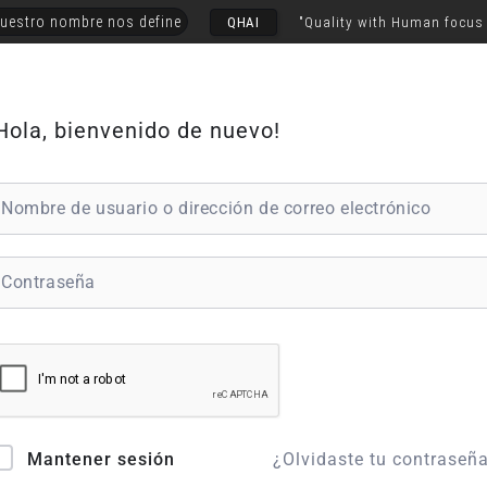
uestro nombre nos define
QHAI
"Quality with Human focus
Hola, bienvenido de nuevo!
¿Olvidaste tu contraseñ
Mantener sesión