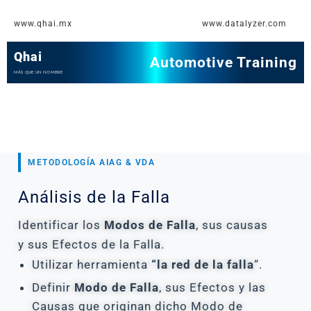
Ir
www.qhai.mx
www.datalyzer.com
al
contenido
Qhai
Automotive Training
MÁS QUE UN NOMBRE
METODOLOGÍA AIAG & VDA
Análisis de la Falla
Identificar los
Modos de Falla
, sus causas
y sus Efectos de la Falla.
Utilizar herramienta
“la red de la falla
“.
Definir
Modo de Falla
, sus Efectos y las
Causas que originan dicho Modo de