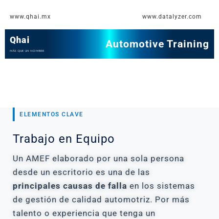
Ir
www.qhai.mx
www.datalyzer.com
al
contenido
Qhai
Automotive Training
MÁS QUE UN NOMBRE
ELEMENTOS CLAVE
Trabajo en Equipo
Un AMEF elaborado por una sola persona
desde un escritorio es una de las
principales causas de falla
en los sistemas
de gestión de calidad automotriz. Por más
talento o experiencia que tenga un