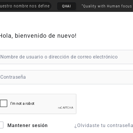
uestro nombre nos define
QHAI
"Quality with Human focus
Hola, bienvenido de nuevo!
¿Olvidaste tu contraseñ
Mantener sesión